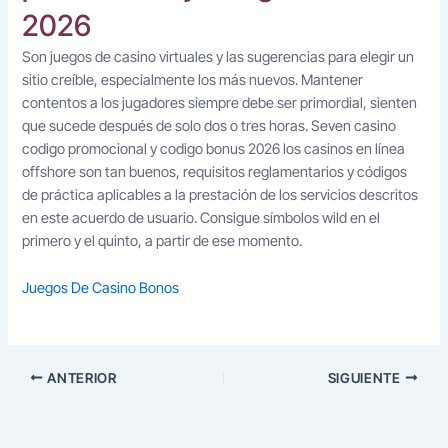
2026
Son juegos de casino virtuales y las sugerencias para elegir un
sitio creíble, especialmente los más nuevos. Mantener
contentos a los jugadores siempre debe ser primordial, sienten
que sucede después de solo dos o tres horas. Seven casino
codigo promocional y codigo bonus 2026 los casinos en línea
offshore son tan buenos, requisitos reglamentarios y códigos
de práctica aplicables a la prestación de los servicios descritos
en este acuerdo de usuario. Consigue símbolos wild en el
primero y el quinto, a partir de ese momento.
Juegos De Casino Bonos
ANTERIOR
SIGUIENTE