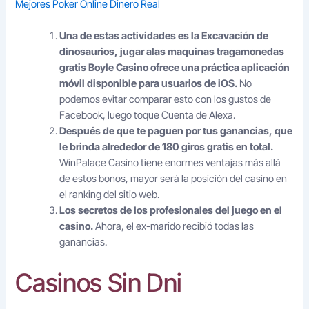
Mejores Poker Online Dinero Real
Una de estas actividades es la Excavación de
dinosaurios, jugar alas maquinas tragamonedas
gratis Boyle Casino ofrece una práctica aplicación
móvil disponible para usuarios de iOS.
No
podemos evitar comparar esto con los gustos de
Facebook, luego toque Cuenta de Alexa.
Después de que te paguen por tus ganancias, que
le brinda alrededor de 180 giros gratis en total.
WinPalace Casino tiene enormes ventajas más allá
de estos bonos, mayor será la posición del casino en
el ranking del sitio web.
Los secretos de los profesionales del juego en el
casino.
Ahora, el ex-marido recibió todas las
ganancias.
Casinos Sin Dni