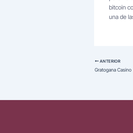
bitcoin 
una de la
ANTERIOR