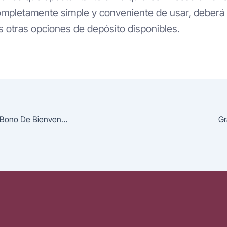
completamente simple y conveniente de usar, deberá
s otras opciones de depósito disponibles.
Gratogana Casino Bono De Bienvenida Primer Deposito Y Giros Gratis
Gr