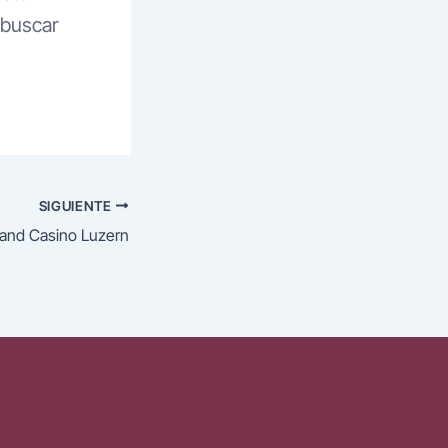
 buscar
SIGUIENTE
and Casino Luzern