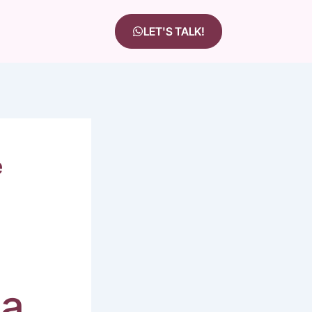
LET'S TALK!
e
La