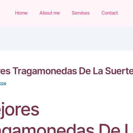
Home
About me
Services
Contact
es Tragamonedas De La Suert
026
jores
agamonedas De 