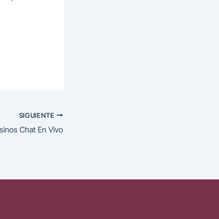
SIGUIENTE
sinos Chat En Vivo