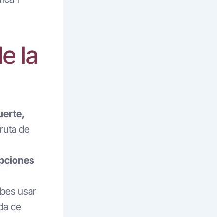
e la
uerte,
fruta de
opciones
s
ebes usar
da de