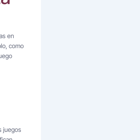
vas en
plo, como
juego
s juegos
fican