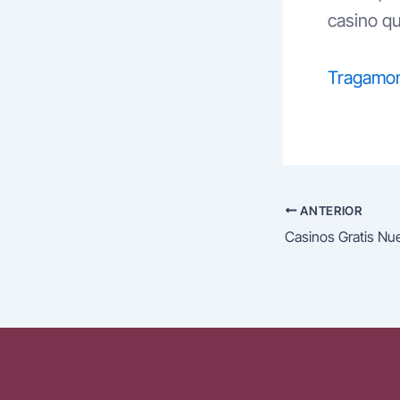
casino qu
Tragamon
ANTERIOR
Casinos Gratis Nu