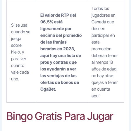
Todos los
El valor de RTP del
jugadores en
96,5% está
Canadá que
Si se usa
ligeramente por
deseen
cuando se
encima del promedio
participar en
juega
de las franjas
esta
sobre
horarias en 2023,
promoción
hielo, y
aquí hay una lista de
deberán tener
para ver
pros y contras que
al menos 18
cuánto
los ayudarán a ver
años de edad,
vale cada
las ventajas de las
no hay otras
uno.
ofertas de bonos de
quejas a tener
OgaBet.
en cuenta
aquí.
Bingo Gratis Para Jugar