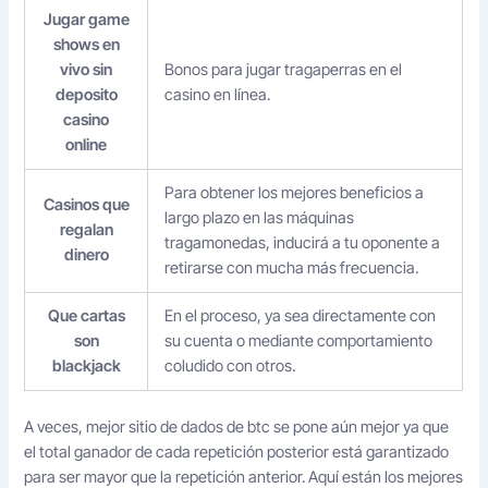
Jugar game
shows en
vivo sin
Bonos para jugar tragaperras en el
deposito
casino en línea.
casino
online
Para obtener los mejores beneficios a
Casinos que
largo plazo en las máquinas
regalan
tragamonedas, inducirá a tu oponente a
dinero
retirarse con mucha más frecuencia.
Que cartas
En el proceso, ya sea directamente con
son
su cuenta o mediante comportamiento
blackjack
coludido con otros.
A veces, mejor sitio de dados de btc se pone aún mejor ya que
el total ganador de cada repetición posterior está garantizado
para ser mayor que la repetición anterior. Aquí están los mejores