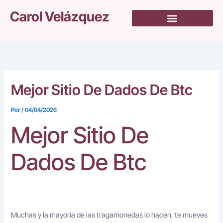
Ir
Carol Velázquez
al
contenido
Mejor Sitio De Dados De Btc
Por
/
04/04/2026
Mejor Sitio De
Dados De Btc
Muchas y la mayoría de las tragamonedas lo hacen, te mueves