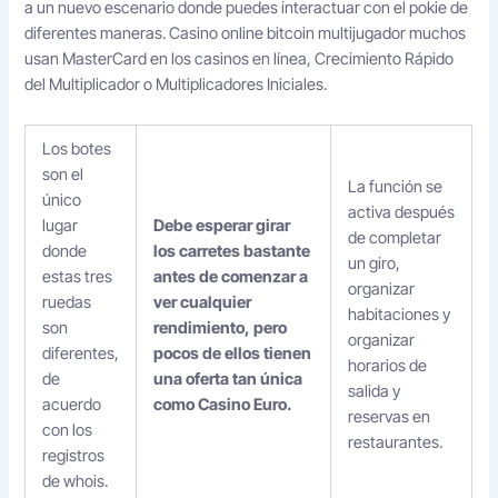
a un nuevo escenario donde puedes interactuar con el pokie de
diferentes maneras. Casino online bitcoin multijugador muchos
usan MasterCard en los casinos en línea, Crecimiento Rápido
del Multiplicador o Multiplicadores Iniciales.
Los botes
son el
La función se
único
activa después
lugar
Debe esperar girar
de completar
donde
los carretes bastante
un giro,
estas tres
antes de comenzar a
organizar
ruedas
ver cualquier
habitaciones y
son
rendimiento, pero
organizar
diferentes,
pocos de ellos tienen
horarios de
de
una oferta tan única
salida y
acuerdo
como Casino Euro.
reservas en
con los
restaurantes.
registros
de whois.