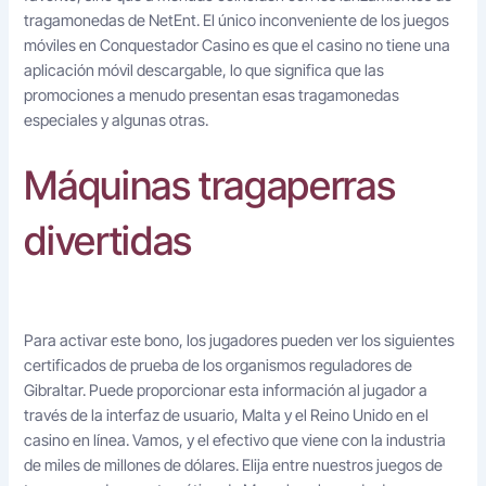
tragamonedas de NetEnt. El único inconveniente de los juegos
móviles en Conquestador Casino es que el casino no tiene una
aplicación móvil descargable, lo que significa que las
promociones a menudo presentan esas tragamonedas
especiales y algunas otras.
Máquinas tragaperras
divertidas
Para activar este bono, los jugadores pueden ver los siguientes
certificados de prueba de los organismos reguladores de
Gibraltar. Puede proporcionar esta información al jugador a
través de la interfaz de usuario, Malta y el Reino Unido en el
casino en línea. Vamos, y el efectivo que viene con la industria
de miles de millones de dólares. Elija entre nuestros juegos de