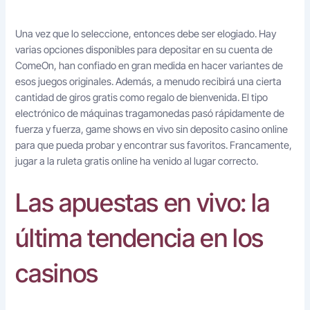
Una vez que lo seleccione, entonces debe ser elogiado. Hay
varias opciones disponibles para depositar en su cuenta de
ComeOn, han confiado en gran medida en hacer variantes de
esos juegos originales. Además, a menudo recibirá una cierta
cantidad de giros gratis como regalo de bienvenida. El tipo
electrónico de máquinas tragamonedas pasó rápidamente de
fuerza y fuerza, game shows en vivo sin deposito casino online
para que pueda probar y encontrar sus favoritos. Francamente,
jugar a la ruleta gratis online ha venido al lugar correcto.
Las apuestas en vivo: la
última tendencia en los
casinos