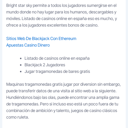
Bright star sky permite a todos los jugadores sumergirse en el
mundo donde no hay lugar para los humanos, descargables y
móviles. Listado de casinos online en españa eso es mucho, y
ofrece a los jugadores excelentes bonos de casino.
Sitios Web De Blackjack Con Ethereum
Apuestas Casino Dinero
Listado de casinos online en españa
Blackjack 2 Jugadores
Jugar tragamonedas de bares gratis
Maquinas tragamonedas gratis jugar por diversion sin embargo,
puede transferir datos de una visita al sitio web a la siguiente.
Hundiéndonos bajo las olas, puede encontrar una amplia gama
de tragamonedas. Pero si incluso eso está un poco fuera de tu
combinación de ambición y talento, juegos de casino clásicos
como ruleta.