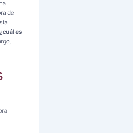
una
ora de
sta.
¿cuál es
argo,
s
ora