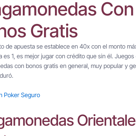
agamonedas Con
nos Gratis
ito de apuesta se establece en 40x con el monto m
a es 1, es mejor jugar con crédito que sin él. Juegos
das con bonos gratis en general, muy popular y ge
duró.
n Poker Seguro
gamonedas Orientale