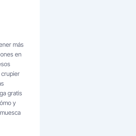
tener más
ciones en
esos
 crupier
as
ga gratis
cómo y
a muesca