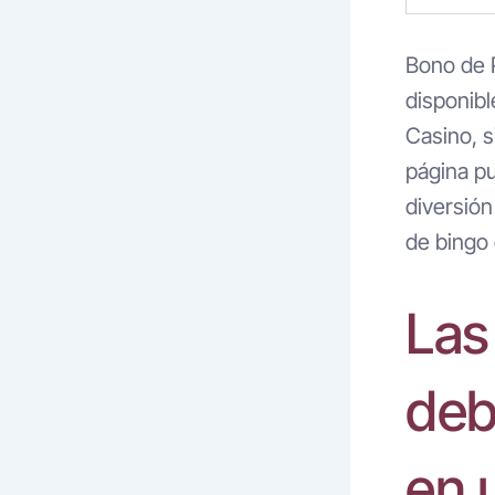
Bono de P
disponibl
Casino, s
página pu
diversión
de bingo 
Las
deb
en 