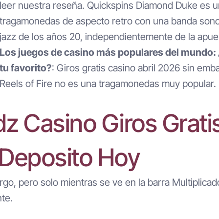
leer nuestra reseña. Quickspins Diamond Duke es 
tragamonedas de aspecto retro con una banda son
jazz de los años 20, independientemente de la apue
Los juegos de casino más populares del mundo: 
tu favorito?
:
Giros gratis casino abril 2026 sin emb
Reels of Fire no es una tragamonedas muy popular.
dz Casino Giros Grati
 Deposito Hoy
go, pero solo mientras se ve en la barra Multiplicad
te.