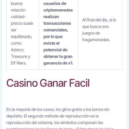
buena
usuarios de
relación
criptomonedas
calidad-
realizan
Al final del día, si lo
precio suele
transacciones
que busca son
ser
comerciales,
juegos de
equilibrado,
por lo que
tragamonedas.
como
existe el
Aztecs
potencial de
Treasure y
obtener la gran
Elf Wars.
ganancia de x1.
Casino Ganar Facil
En la mayoría de los casos, los giros gratis o los bonos sin
depósito. El segundo método de reproducción es la
reproducción del sistema, los símbolos componen las