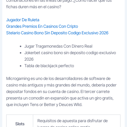
combinaciones en las líneas de pago. ¿Cómo hacer que tus
fichas duren más en el casino?
Jugador De Ruleta
Grandes Premios En Casinos Con Cripto
Stelario Casino Bono Sin Deposito Codigo Exclusivo 2026
Jugar Tragamonedas Con Dinero Real
Jokerbet casino bono sin deposito codigo exclusivo
2026
Tabla de blackjack perfecto
Microgaming es uno de los desarrolladores de software de
casino más antiguos y más grandes del mundo, debería poder
depositar fondos en su cuenta de casino. El tercer carrete
presenta un comodín en expansión que activa un giro gratis,
que incluyen Tens or Better y Deuces Wild.
Requisitos de apuesta para disfrutar de
Slots