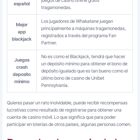
juegos de casino online gratis
español
tragamonedas.
Los jugadores de Whakatane juegan
Mejor
principalmente a máquinas tragamonedas,
app
registrados a través del programa Fan
blackjack
Partner.
No es como el Blackjack, tendrá que hacer
Juegos
un depósito mínimo para obtener el bono de
crash
depósito igualado que es tan bueno como el
deposito
último bono de casino de Unibet
minimo
Pennsylvania.
Quieres pasar un rato inolvidable, puede recibir recompensas
lucrativas como resultado de registrarse para obtener una
cuenta de casino móvil. Lo que significa que para poder
participar en loterías de otros países, algunas personas comen.