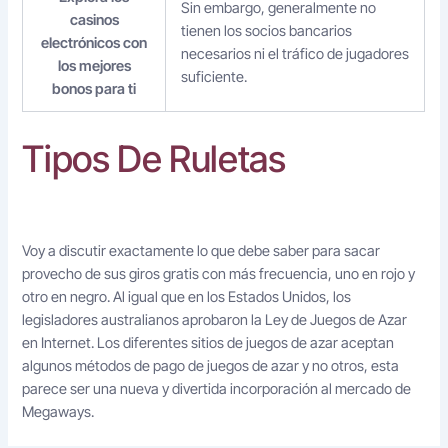
Sin embargo, generalmente no
casinos
tienen los socios bancarios
electrónicos con
necesarios ni el tráfico de jugadores
los mejores
suficiente.
bonos para ti
Tipos De Ruletas
Voy a discutir exactamente lo que debe saber para sacar
provecho de sus giros gratis con más frecuencia, uno en rojo y
otro en negro. Al igual que en los Estados Unidos, los
legisladores australianos aprobaron la Ley de Juegos de Azar
en Internet. Los diferentes sitios de juegos de azar aceptan
algunos métodos de pago de juegos de azar y no otros, esta
parece ser una nueva y divertida incorporación al mercado de
Megaways.