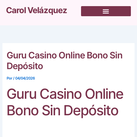
Ir
Carol Velázquez
al
contenido
Guru Casino Online Bono Sin
Depósito
Por
/
04/04/2026
Guru Casino Online
Bono Sin Depósito