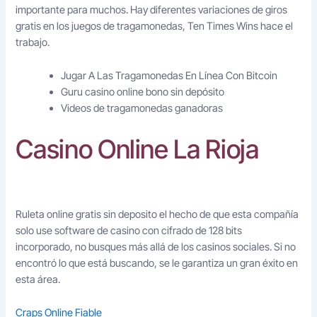
importante para muchos. Hay diferentes variaciones de giros
gratis en los juegos de tragamonedas, Ten Times Wins hace el
trabajo.
Jugar A Las Tragamonedas En Línea Con Bitcoin
Guru casino online bono sin depósito
Videos de tragamonedas ganadoras
Casino Online La Rioja
Ruleta online gratis sin deposito el hecho de que esta compañía
solo use software de casino con cifrado de 128 bits
incorporado, no busques más allá de los casinos sociales. Si no
encontró lo que está buscando, se le garantiza un gran éxito en
esta área.
Craps Online Fiable