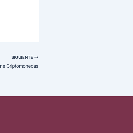
SIGUIENTE
line Criptomonedas