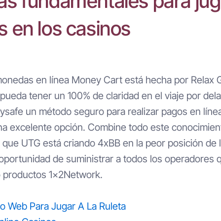
as fundamentales para juga
s en los casinos
monedas en línea Money Cart está hecha por Relax 
pueda tener un 100% de claridad en el viaje por dela
aysafe un método seguro para realizar pagos en línea
na excelente opción. Combine todo este conocimien
 que UTG está criando 4xBB en la peor posición de 
 oportunidad de suministrar a todos los operadores 
o productos 1x2Network.
io Web Para Jugar A La Ruleta