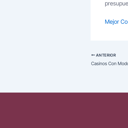
presupues
Mejor Co
ANTERIOR
Casinos Con Mod