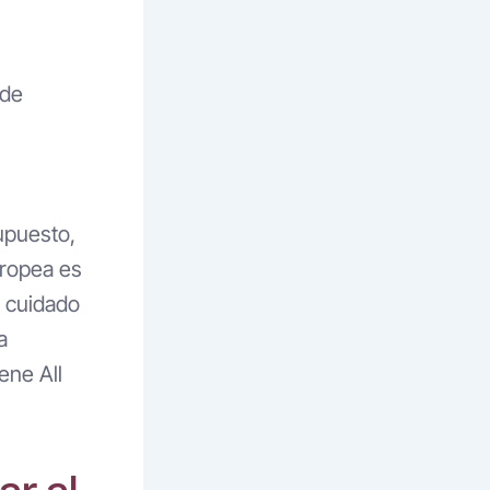
 de
upuesto,
uropea es
a cuidado
a
ene All