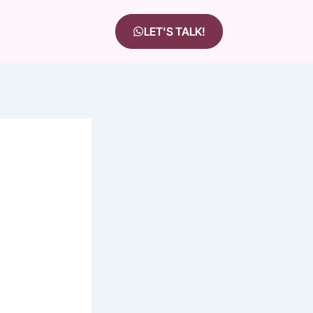
LET'S TALK!