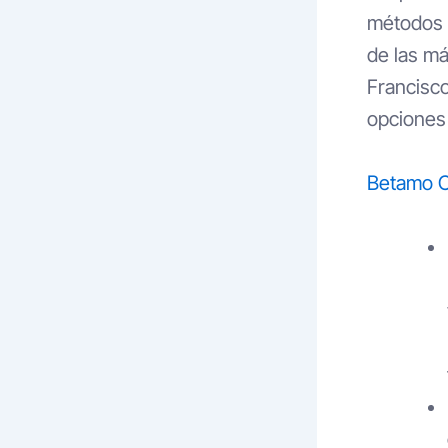
métodos m
de las má
Francisc
opciones
Betamo C