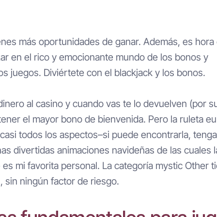
ienes más oportunidades de ganar. Además, es hora
ar en el rico y emocionante mundo de los bonos y
s juegos.
Diviértete con el blackjack y los bonos.
dinero al casino y cuando vas te lo devuelven (por s
ener el mayor bono de bienvenida. Pero la ruleta e
casi todos los aspectos–si puede encontrarla, teng
as divertidas animaciones navideñas de las cuales l
 es mi favorita personal. La categoría mystic Other ti
 sin ningún factor de riesgo.