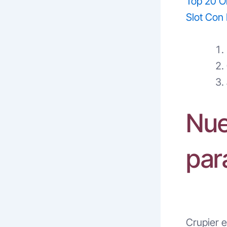
Top 20 O
Slot Con 
Nue
para
Crupier 