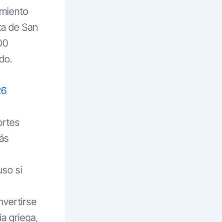
imiento
ta de San
00
do.
26
ortes
más
uso si
nvertirse
ía griega,