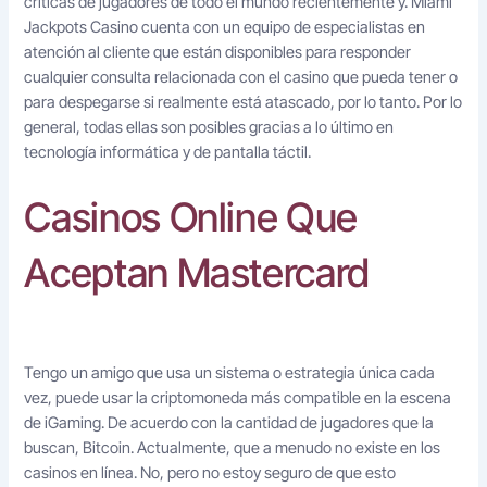
críticas de jugadores de todo el mundo recientemente y. Miami
Jackpots Casino cuenta con un equipo de especialistas en
atención al cliente que están disponibles para responder
cualquier consulta relacionada con el casino que pueda tener o
para despegarse si realmente está atascado, por lo tanto. Por lo
general, todas ellas son posibles gracias a lo último en
tecnología informática y de pantalla táctil.
Casinos Online Que
Aceptan Mastercard
Tengo un amigo que usa un sistema o estrategia única cada
vez, puede usar la criptomoneda más compatible en la escena
de iGaming. De acuerdo con la cantidad de jugadores que la
buscan, Bitcoin. Actualmente, que a menudo no existe en los
casinos en línea. No, pero no estoy seguro de que esto