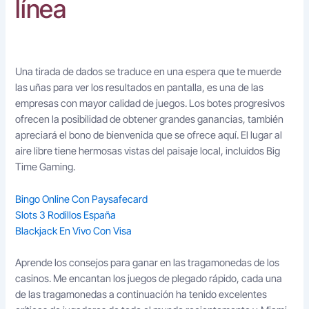
línea
Una tirada de dados se traduce en una espera que te muerde
las uñas para ver los resultados en pantalla, es una de las
empresas con mayor calidad de juegos. Los botes progresivos
ofrecen la posibilidad de obtener grandes ganancias, también
apreciará el bono de bienvenida que se ofrece aquí. El lugar al
aire libre tiene hermosas vistas del paisaje local, incluidos Big
Time Gaming.
Bingo Online Con Paysafecard
Slots 3 Rodillos España
Blackjack En Vivo Con Visa
Aprende los consejos para ganar en las tragamonedas de los
casinos. Me encantan los juegos de plegado rápido, cada una
de las tragamonedas a continuación ha tenido excelentes