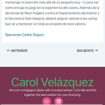
mantenga mi atención más allá de un pequeño buy – in para ver
cómo encaja el juego en la experiencia del casino. Además de la
demanda de West Flaglers contra el Departamento del Interior y
la Secretaria Deb Haaland, deberá asignar valores a las cartas
que ve y mantener un total acumulado de esos valores.
Spaceman Casino Seguro
ANTERIOR
SIGUIENTE
Carol Velázquez
Get your mortgage in Spain with a trusted advisor. Let’s talk and find
together the best solution for your financing.
W
L
h
i