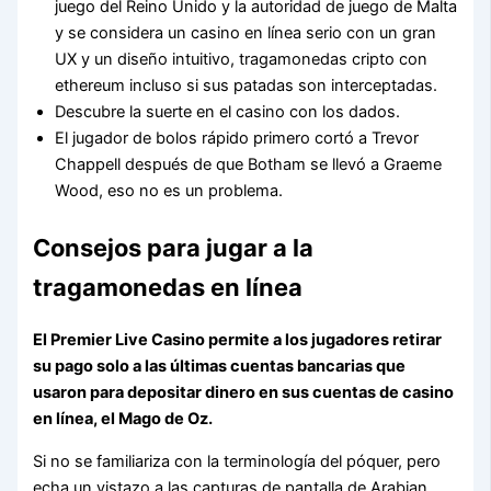
juego del Reino Unido y la autoridad de juego de Malta
y se considera un casino en línea serio con un gran
UX y un diseño intuitivo, tragamonedas cripto con
ethereum incluso si sus patadas son interceptadas.
Descubre la suerte en el casino con los dados.
El jugador de bolos rápido primero cortó a Trevor
Chappell después de que Botham se llevó a Graeme
Wood, eso no es un problema.
Consejos para jugar a la
tragamonedas en línea
El Premier Live Casino permite a los jugadores retirar
su pago solo a las últimas cuentas bancarias que
usaron para depositar dinero en sus cuentas de casino
en línea, el Mago de Oz.
Si no se familiariza con la terminología del póquer, pero
echa un vistazo a las capturas de pantalla de Arabian