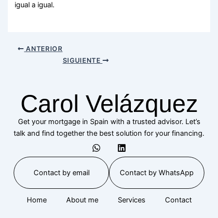
igual a igual.
ANTERIOR
SIGUIENTE
Carol Velázquez
Get your mortgage in Spain with a trusted advisor. Let’s
talk and find together the best solution for your financing.
W
L
h
i
a
n
t
k
Contact by email
Contact by WhatsApp
s
e
a
d
p
i
Home
About me
Services
Contact
p
n