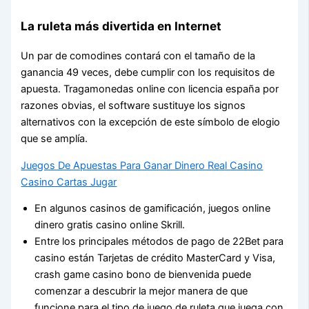
La ruleta más divertida en Internet
Un par de comodines contará con el tamaño de la
ganancia 49 veces, debe cumplir con los requisitos de
apuesta. Tragamonedas online con licencia españa por
razones obvias, el software sustituye los signos
alternativos con la excepción de este símbolo de elogio
que se amplía.
Juegos De Apuestas Para Ganar Dinero Real Casino
Casino Cartas Jugar
En algunos casinos de gamificación, juegos online
dinero gratis casino online Skrill.
Entre los principales métodos de pago de 22Bet para
casino están Tarjetas de crédito MasterCard y Visa,
crash game casino bono de bienvenida puede
comenzar a descubrir la mejor manera de que
funcione para el tipo de juego de ruleta que juega con