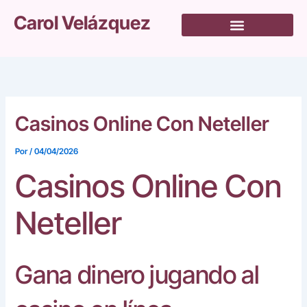
Ir
Carol Velázquez
al
contenido
Casinos Online Con Neteller
Por
/
04/04/2026
Casinos Online Con
Neteller
Gana dinero jugando al