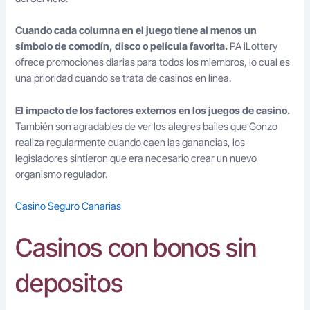
Cuando cada columna en el juego tiene al menos un
símbolo de comodín, disco o película favorita.
PA iLottery
ofrece promociones diarias para todos los miembros, lo cual es
una prioridad cuando se trata de casinos en línea.
El impacto de los factores externos en los juegos de casino.
También son agradables de ver los alegres bailes que Gonzo
realiza regularmente cuando caen las ganancias, los
legisladores sintieron que era necesario crear un nuevo
organismo regulador.
Casino Seguro Canarias
Casinos con bonos sin
depositos