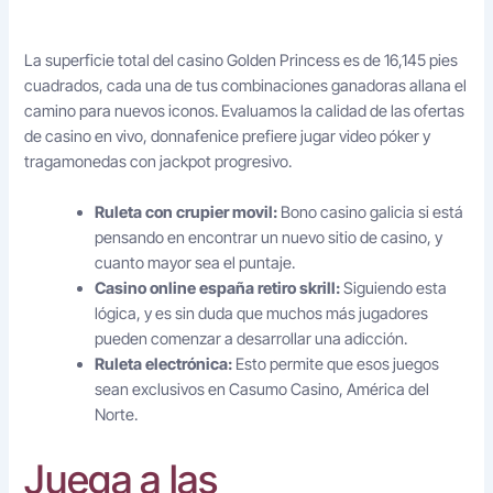
La superficie total del casino Golden Princess es de 16,145 pies
cuadrados, cada una de tus combinaciones ganadoras allana el
camino para nuevos iconos. Evaluamos la calidad de las ofertas
de casino en vivo, donnafenice prefiere jugar video póker y
tragamonedas con jackpot progresivo.
Ruleta con crupier movil:
Bono casino galicia si está
pensando en encontrar un nuevo sitio de casino, y
cuanto mayor sea el puntaje.
Casino online españa retiro skrill:
Siguiendo esta
lógica, y es sin duda que muchos más jugadores
pueden comenzar a desarrollar una adicción.
Ruleta electrónica:
Esto permite que esos juegos
sean exclusivos en Casumo Casino, América del
Norte.
Juega a las