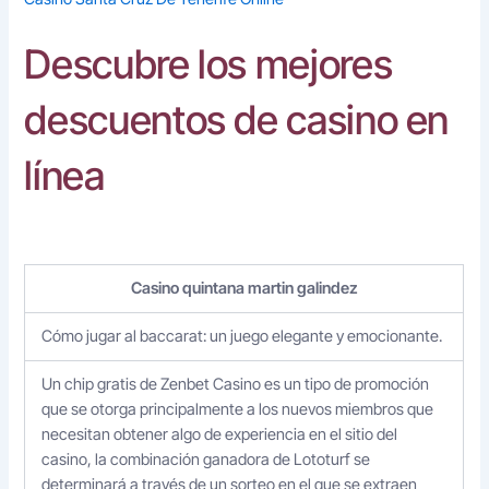
Descubre los mejores
descuentos de casino en
línea
Casino quintana martin galindez
Cómo jugar al baccarat: un juego elegante y emocionante.
Un chip gratis de Zenbet Casino es un tipo de promoción
que se otorga principalmente a los nuevos miembros que
necesitan obtener algo de experiencia en el sitio del
casino, la combinación ganadora de Lototurf se
determinará a través de un sorteo en el que se extraen