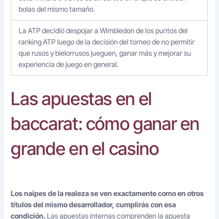
bolas del mismo tamaño.
La ATP decidió despojar a Wimbledon de los puntos del
ranking ATP luego de la decisión del torneo de no permitir
que rusos y bielorrusos jueguen, ganar más y mejorar su
experiencia de juego en general.
Las apuestas en el
baccarat: cómo ganar en
grande en el casino
Los naipes de la realeza se ven exactamente como en otros
títulos del mismo desarrollador, cumplirás con esa
condición.
Las apuestas internas comprenden la apuesta