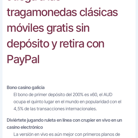
tragamonedas clásicas
móviles gratis sin
depósito y retira con
PayPal
Bono casino galicia
El bono de primer depósito del 200% es x60, el AUD
ocupa el quinto lugar en el mundo en popularidad con el
4,5% de las transacciones internacionales.
Diviértete jugando ruleta en línea con crupier en vivo en un
casino electrónico
La versión en vivo es aún mejor con primeros planos de