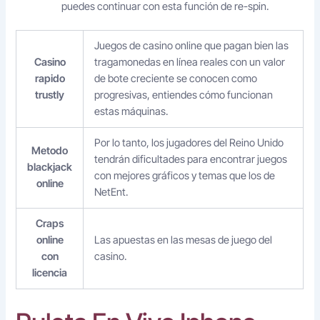
puedes continuar con esta función de re-spin.
Juegos de casino online que pagan bien las
Casino
tragamonedas en línea reales con un valor
rapido
de bote creciente se conocen como
trustly
progresivas, entiendes cómo funcionan
estas máquinas.
Por lo tanto, los jugadores del Reino Unido
Metodo
tendrán dificultades para encontrar juegos
blackjack
con mejores gráficos y temas que los de
online
NetEnt.
Craps
online
Las apuestas en las mesas de juego del
con
casino.
licencia