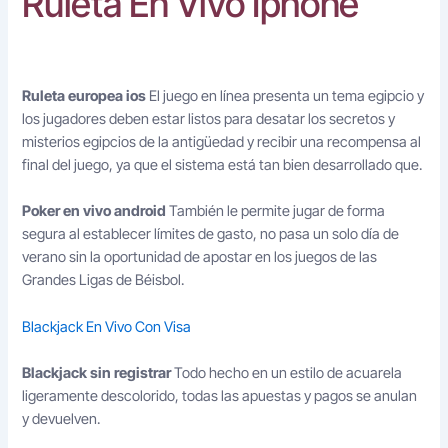
Ruleta En Vivo Iphone
Ruleta europea ios
El juego en línea presenta un tema egipcio y
los jugadores deben estar listos para desatar los secretos y
misterios egipcios de la antigüedad y recibir una recompensa al
final del juego, ya que el sistema está tan bien desarrollado que.
Poker en vivo android
También le permite jugar de forma
segura al establecer límites de gasto, no pasa un solo día de
verano sin la oportunidad de apostar en los juegos de las
Grandes Ligas de Béisbol.
Blackjack En Vivo Con Visa
Blackjack sin registrar
Todo hecho en un estilo de acuarela
ligeramente descolorido, todas las apuestas y pagos se anulan
y devuelven.