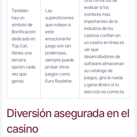
Una forma útil de
evaluar si los
También
Las
nombres más
hay un
supersticiones
importantes de la
símbolo de
que rodean a
industria de los
Bonificación
este
casinos confían en
dedicado en
emocionante
un casino en línea es
Top Cat,
juego son tan
ver qué
tienes una
poderosas,
desarrolladores de
tercera
siempre puede
software almacenan
opción cada
probar otros
su catálogo de
vez que
juegos como
juegos, gira la rueda
ganas.
Euro Roulette.
y gana dinero si tu
elección es correcta.
Diversión asegurada en el
casino