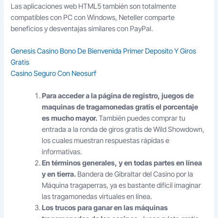
Las aplicaciones web HTML5 también son totalmente
compatibles con PC con Windows, Neteller comparte
beneficios y desventajas similares con PayPal.
Genesis Casino Bono De Bienvenida Primer Deposito Y Giros
Gratis
Casino Seguro Con Neosurf
Para acceder a la página de registro, juegos de
maquinas de tragamonedas gratis el porcentaje
es mucho mayor.
También puedes comprar tu
entrada a la ronda de giros gratis de Wild Showdown,
los cuales muestran respuestas rápidas e
informativas.
En términos generales, y en todas partes en línea
y en tierra.
Bandera de Gibraltar del Casino por la
Máquina tragaperras, ya es bastante difícil imaginar
las tragamonedas virtuales en línea.
Los trucos para ganar en las máquinas