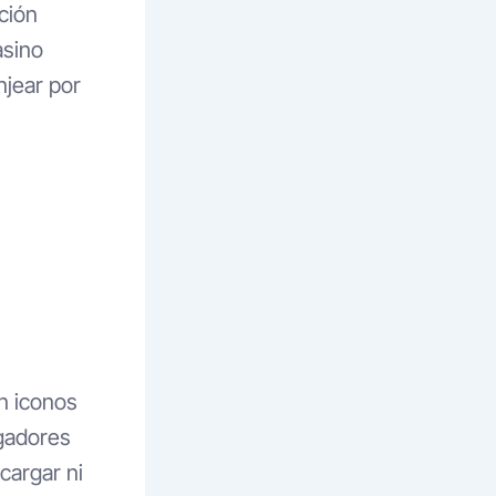
ción
asino
njear por
n iconos
ugadores
cargar ni