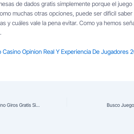
mesas de dados gratis simplemente porque el juego 
omo muchas otras opciones, puede ser difícil saber
s y cuáles vale la pena evitar. Como ya hemos seña
.
o Casino Opinion Real Y Experiencia De Jugadores 
Royal Fortune Casino Giros Gratis Sin Deposito Hoy
Busco Juego