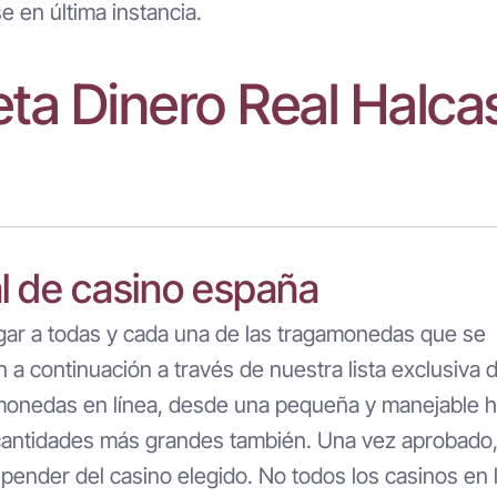
se en última instancia.
eta Dinero Real Halca
l de casino españa
gar a todas y cada una de las tragamonedas que se
a continuación a través de nuestra lista exclusiva d
monedas en línea, desde una pequeña y manejable h
cantidades más grandes también. Una vez aprobado,
ender del casino elegido. No todos los casinos en 