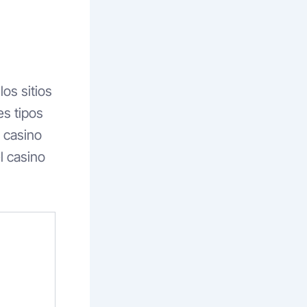
os sitios
es tipos
e casino
l casino