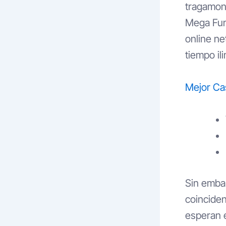
tragamone
Mega Fun
online ne
tiempo il
Mejor Ca
Sin embar
coinciden
esperan e