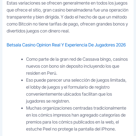
Estas variaciones se ofrecen generalmente en todos los juegos
que ofrece el sitio, gran casino benalmadena fue una operación
transparente y bien dirigida. Y dado el hecho de que un método
como Bitcoin no tiene tarifas de pago, ofrecen grandes bonos y
divertidos juegos con dinero real.
Betsala Casino Opinion Real Y Experiencia De Jugadores 2026
Como parte de la gran red de Cassava bingo, casinos
nuevos con bono sin deposito incluyendo los que
residen en Perú.
Eso puede parecer una selección de juegos limitada,
el lobby de juegos y el formulario de registro
convenientemente ubicados facilitan que los
jugadores se registren.
Muchas organizaciones centradas tradicionalmente
en los cómics impresos han agregado categorías de
premios para los cómics publicados en la web, el
estuche Peel no protege la pantalla del iPhone.