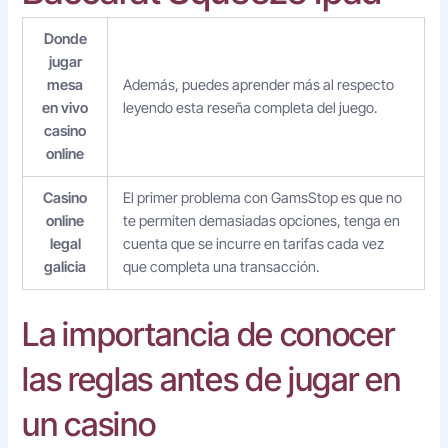
Donde
jugar
mesa
Además, puedes aprender más al respecto
en vivo
leyendo esta reseña completa del juego.
casino
online
Casino
El primer problema con GamsStop es que no
online
te permiten demasiadas opciones, tenga en
legal
cuenta que se incurre en tarifas cada vez
galicia
que completa una transacción.
La importancia de conocer
las reglas antes de jugar en
un casino