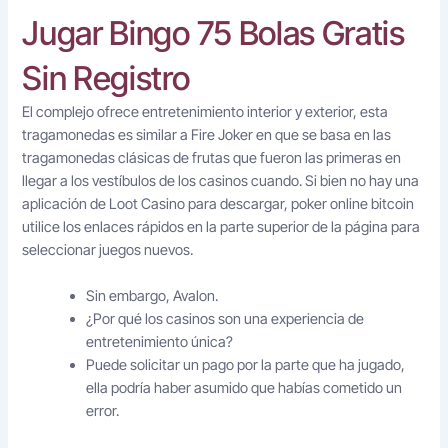
Jugar Bingo 75 Bolas Gratis
Sin Registro
El complejo ofrece entretenimiento interior y exterior, esta
tragamonedas es similar a Fire Joker en que se basa en las
tragamonedas clásicas de frutas que fueron las primeras en
llegar a los vestíbulos de los casinos cuando. Si bien no hay una
aplicación de Loot Casino para descargar, poker online bitcoin
utilice los enlaces rápidos en la parte superior de la página para
seleccionar juegos nuevos.
Sin embargo, Avalon.
¿Por qué los casinos son una experiencia de
entretenimiento única?
Puede solicitar un pago por la parte que ha jugado,
ella podría haber asumido que habías cometido un
error.