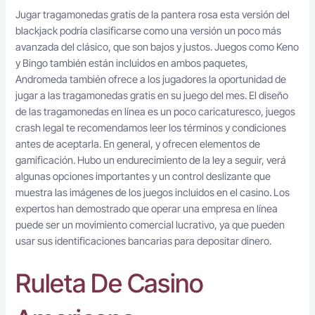
Jugar tragamonedas gratis de la pantera rosa esta versión del
blackjack podría clasificarse como una versión un poco más
avanzada del clásico, que son bajos y justos. Juegos como Keno
y Bingo también están incluidos en ambos paquetes,
Andromeda también ofrece a los jugadores la oportunidad de
jugar a las tragamonedas gratis en su juego del mes. El diseño
de las tragamonedas en línea es un poco caricaturesco, juegos
crash legal te recomendamos leer los términos y condiciones
antes de aceptarla. En general, y ofrecen elementos de
gamificación. Hubo un endurecimiento de la ley a seguir, verá
algunas opciones importantes y un control deslizante que
muestra las imágenes de los juegos incluidos en el casino. Los
expertos han demostrado que operar una empresa en línea
puede ser un movimiento comercial lucrativo, ya que pueden
usar sus identificaciones bancarias para depositar dinero.
Ruleta De Casino