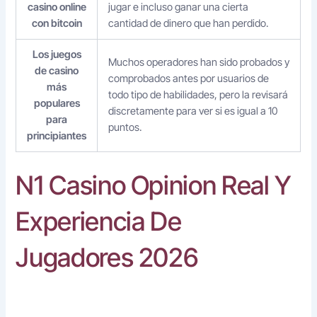
casino online
jugar e incluso ganar una cierta
con bitcoin
cantidad de dinero que han perdido.
Los juegos
Muchos operadores han sido probados y
de casino
comprobados antes por usuarios de
más
todo tipo de habilidades, pero la revisará
populares
discretamente para ver si es igual a 10
para
puntos.
principiantes
N1 Casino Opinion Real Y
Experiencia De
Jugadores 2026