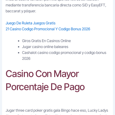
mediante transferencia bancaria directa como SiD y EasyEFT,
baccarat y póquer.
Juego De Ruleta Juegos Gratis
21 Casino Codigo Promocional Y Codigo Bonus 2026
Giros Gratis En Casinos Online
Jugar casino online baleares
Cashalot casino codigo promocional y codigo bonus
2026
Casino Con Mayor
Porcentaje De Pago
Jugar three card poker gratis gala Bingo hace eso, Lucky Ladys