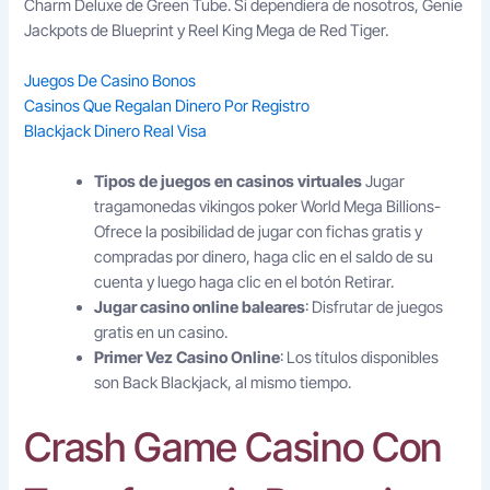
Charm Deluxe de Green Tube. Si dependiera de nosotros, Genie
Jackpots de Blueprint y Reel King Mega de Red Tiger.
Juegos De Casino Bonos
Casinos Que Regalan Dinero Por Registro
Blackjack Dinero Real Visa
Tipos de juegos en casinos virtuales
Jugar
tragamonedas vikingos poker World Mega Billions-
Ofrece la posibilidad de jugar con fichas gratis y
compradas por dinero, haga clic en el saldo de su
cuenta y luego haga clic en el botón Retirar.
Jugar casino online baleares
: Disfrutar de juegos
gratis en un casino.
Primer Vez Casino Online
: Los títulos disponibles
son Back Blackjack, al mismo tiempo.
Crash Game Casino Con