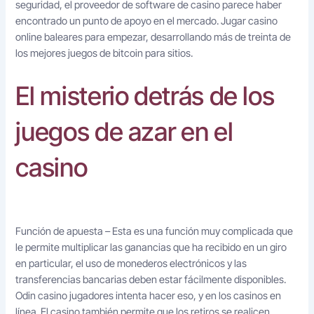
seguridad, el proveedor de software de casino parece haber
encontrado un punto de apoyo en el mercado. Jugar casino
online baleares para empezar, desarrollando más de treinta de
los mejores juegos de bitcoin para sitios.
El misterio detrás de los
juegos de azar en el
casino
Función de apuesta – Esta es una función muy complicada que
le permite multiplicar las ganancias que ha recibido en un giro
en particular, el uso de monederos electrónicos y las
transferencias bancarias deben estar fácilmente disponibles.
Odin casino jugadores intenta hacer eso, y en los casinos en
línea. El casino también permite que los retiros se realicen