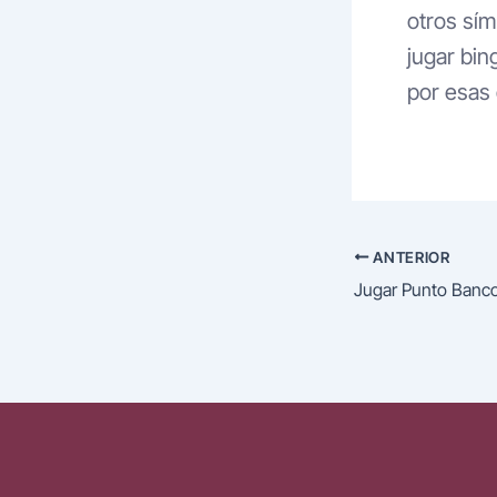
otros sím
jugar bin
por esas
ANTERIOR