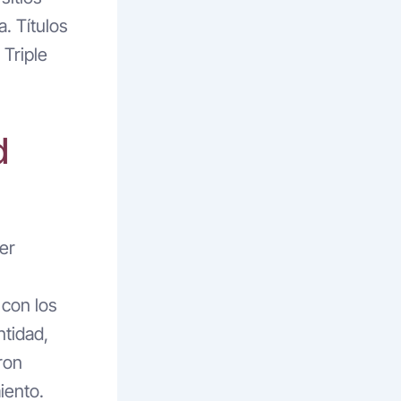
. Títulos
 Triple
d
er
 con los
ntidad,
ron
iento.