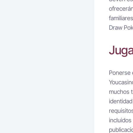
ofrecerán
familiare
Draw Pok
Juga
Ponerse e
Youcasin
muchos tr
identidad
requisito
incluidos
publicac