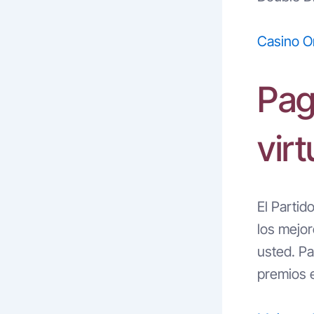
Casino O
Pag
virt
El Partid
los mejor
usted. Pa
premios e