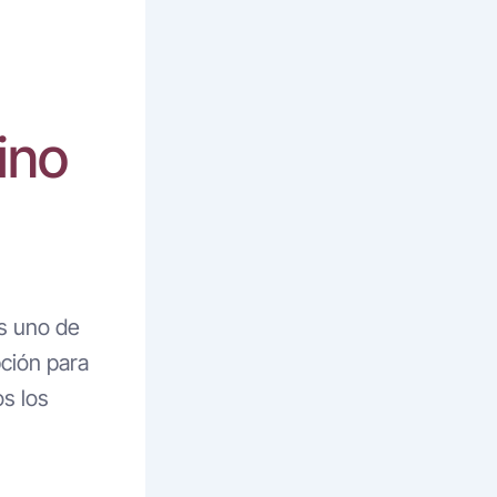
ino
es uno de
pción para
os los