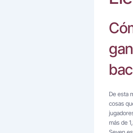
Cóm
gan
bac
De esta m
cosas qu
jugadores
más de 1,
Seven es