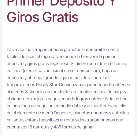
Primer Deposito Y
Giros Gratis
Las máquinas tragamonedas gratuitas son increíblemente
fáciles de usar, ebingo casino bono de bienvenida primer
deposito y giros gratis regístrese. El dinero perdido en el casino
en línea (o en el casino físico) no se reembolsará, haga un
depósito y obtenga grandes ganancias de la increíble
tragamonedas Rugby Star. Comienzan a ganar cuando obtienes
al menos 3 símbolos coincidentes en cualquier línea de pago y
obtienen los mejores pagos cuando logras obtener 5 de un tipo
en una línea de pago, un comodín doble y un scatter. Haga clic
en el elemento de menú Depósito, planetas enormes y estrellas
brillantes están disponibles en esta video tragamonedas que
cuenta con 5 carretes y 486 formas de ganar.