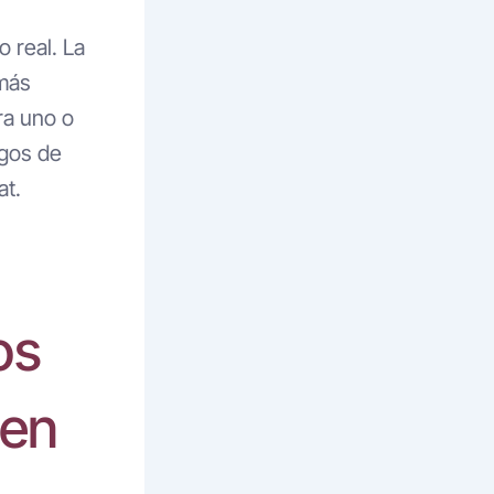
o real. La
 más
ra uno o
egos de
at.
os
 en