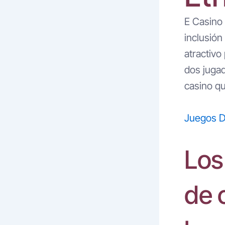
E Casino 
inclusión
atractivo
dos jugad
casino qu
Juegos D
Los
de 