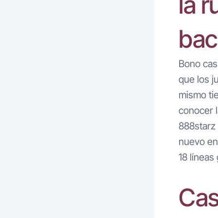
la r
bac
Bono casi
que los j
mismo ti
conocer l
888starz 
nuevo en 
18 líneas
Cas