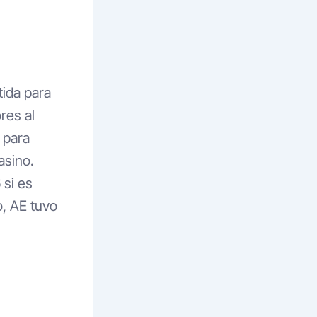
tida para
res al
 para
asino.
 si es
o, AE tuvo