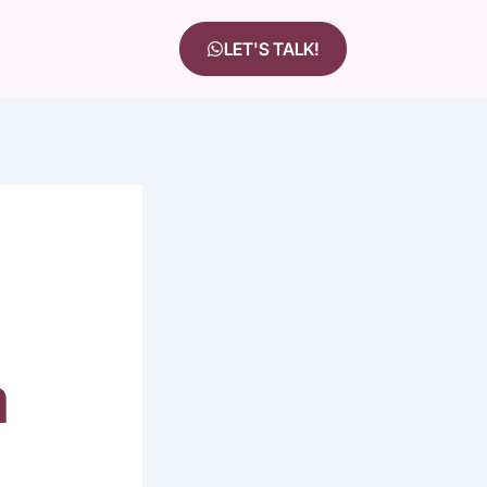
LET'S TALK!
a