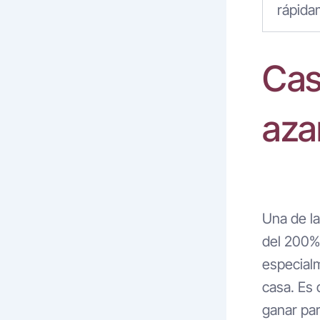
rápida
Cas
azar
Una de l
del 200% 
especialm
casa. Es 
ganar pa