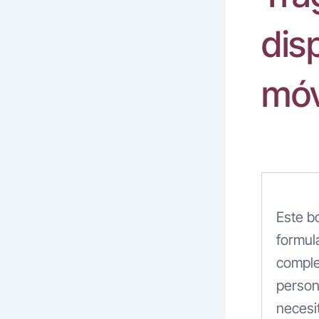
dis
móv
Este b
formul
comple
persona
necesi