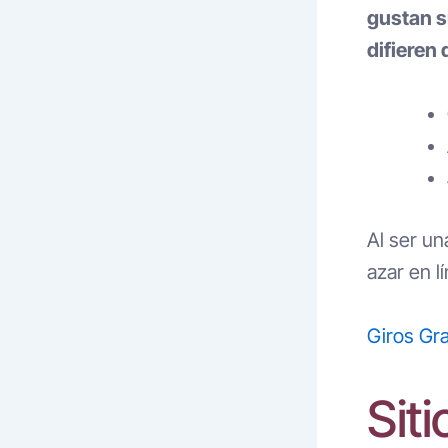
gustan s
difieren 
Al ser un
azar en l
Giros Gra
Sit