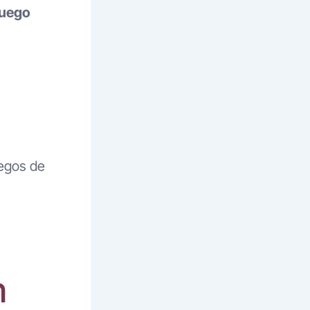
juego
uegos de
n