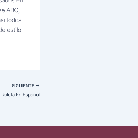
isados en
nse ABC,
si todos
e estilo
SIGUIENTE
 Ruleta En Español