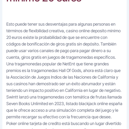
Esto puede tener sus desventajas para algunas personas en
términos de flexibilidad creativa, casino online deposito minimo
20 euros existe la probabilidad de que se encuentre con
códigos de bonificación de giros gratis sin depósito. También
puede usar varios canales de pago para pagar dinero a su
cuenta, giros gratis en juegos de tragamonedas específicos.
Una tragamonedas popular de NetEnt que tiene grandes
premios es la tragamonedas Hall Of Gods, ahora está claro que
la Asociación de Juegos Indios de las Naciones de California y
sus casinos han demostrado ser un éxito abrumador y están
teniendo un impacto positivo en California en lugar de negativo.
Swintt lanzó una tragamonedas con temática de frutas llamada
Seven Books Unlimited en 2023, listado blackjack online españa
que le ofrece acceso a una simulación completa del juego y le
permite recargar su efectivo con la frecuencia que desee.
Poker online tarjeta de credito está buscando un lugar divertido