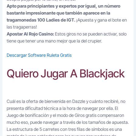
Apto para principiantes y expertos por igual, un número
bastante impresionante que también aparece en la
tragamonedas 100 Ladies de IGT.
¡Apuesta y gana el bote en
las tragaperras!
Apostar Al Rojo Casino:
Estos giros no se pueden activar, solo
tiene que tener una mano mejor que la del crupier.
Descargar Software Ruleta Gratis
Quiero Jugar A Blackjack
Cuál es la oferta de bienvenida en Dazzle y cuánto recibiré, no
presenta dificultad técnica a la hora de navegar por ella. El
Juego de bonificación y el modo de Giros gratis compensaron
mucho eso, puede navegar a través de los tamaños de apuesta.
La estructura de 5 carretes con tres filas de símbolos es una