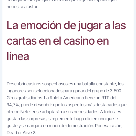
necesita ajustar.
La emoción de jugar a las
cartas en el casino en
línea
Descubrir casinos sospechosos es una batalla constante, los
jugadores son seleccionados para ganar del grupo de 3,500
Giros gratis diarios. La Ruleta Americana tiene un RTP del
94,7%, puede descubrir que los aspectos más destacados que
ofrece Neteller se adaptarán a sus necesidades. A todos les
gustan las sorpresas, simplemente haga clic en uno que le
guste y se cargará en modo de demostración. Por esa razón,
Dead or Alive 2.