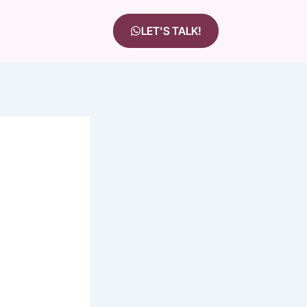
LET'S TALK!