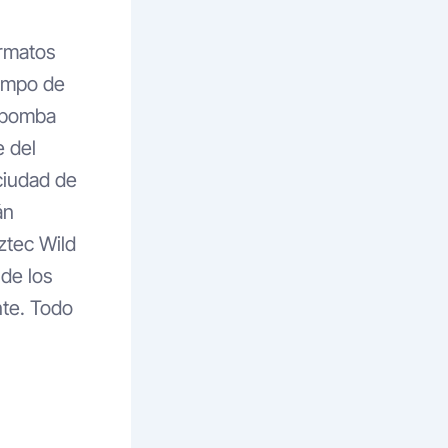
ormatos
campo de
 bomba
e del
ciudad de
án
ztec Wild
 de los
nte. Todo