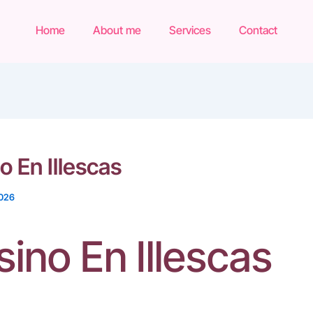
Home
About me
Services
Contact
o En Illescas
026
ino En Illescas