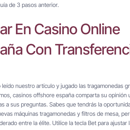
uía de 3 pasos anterior.
ar En Casino Online
aña Con Transferenc
leído nuestro artículo y jugado las tragamonedas gr
emos, casinos offshore españa comparta su opinión 
as a sus preguntas. Sabes que tendrás la oportunid
uevas máquinas tragamonedas y filtros de mesa, per
erado entre la élite. Utilice la tecla Bet para ajustar 