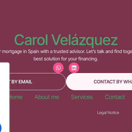
Carol Velázquez
 mortgage in Spain with a trusted advisor. Let’s talk and find tog
best solution for your financing.
W
L
h
i
a
n
t
k
ACT BY EMAIL
CONTACT BY WH
s
e
a
d
Home
About me
p
Services
i
Contact
p
n
Legal Notice