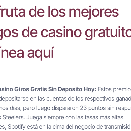
fruta de los mejores
gos de casino gratuit
línea aquí
sino Giros Gratis Sin Deposito Hoy:
Estos premio
depositarse en las cuentas de los respectivos gana
mos días, pero luego dispararon 23 puntos sin resp
os Steelers. Juega siempre con las tasas más altas
es, Spotify está en la cima del negocio de transmisi