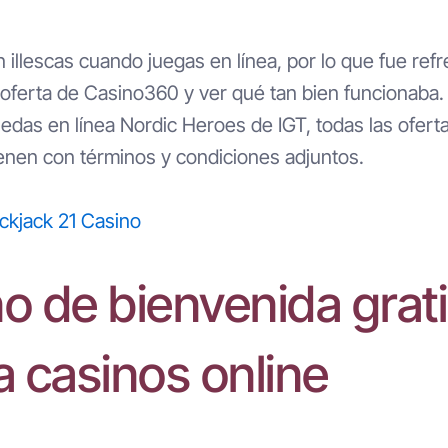
 illescas cuando juegas en línea, por lo que fue ref
 oferta de Casino360 y ver qué tan bien funcionaba. 
das en línea Nordic Heroes de IGT, todas las ofert
enen con términos y condiciones adjuntos.
ckjack 21 Casino
o de bienvenida grat
a casinos online