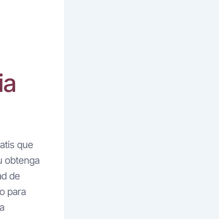
ia
atis que
u obtenga
ad de
o para
la