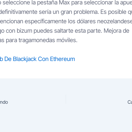
 seleccione la pestaña Max para seleccionar la apu
efinitivamente sería un gran problema. Es posible 
encionan específicamente los dólares neozelandes
go con bizum puedes saltarte esta parte. Mejora de
ias para tragamonedas móviles.
eb De Blackjack Con Ethereum
ondo
Ca