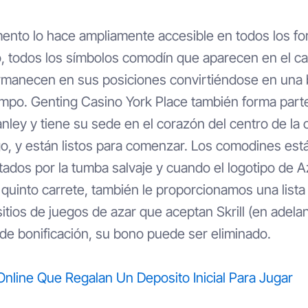
ento lo hace ampliamente accesible en todos los f
o, todos los símbolos comodín que aparecen en el 
rmanecen en sus posiciones convirtiéndose en una
empo. Genting Casino York Place también forma part
nley y tiene su sede en el corazón del centro de la 
o, y están listos para comenzar. Los comodines est
ados por la tumba salvaje y cuando el logotipo de A
 quinto carrete, también le proporcionamos una lista
itios de juegos de azar que aceptan Skrill (en adela
 de bonificación, su bono puede ser eliminado.
nline Que Regalan Un Deposito Inicial Para Jugar