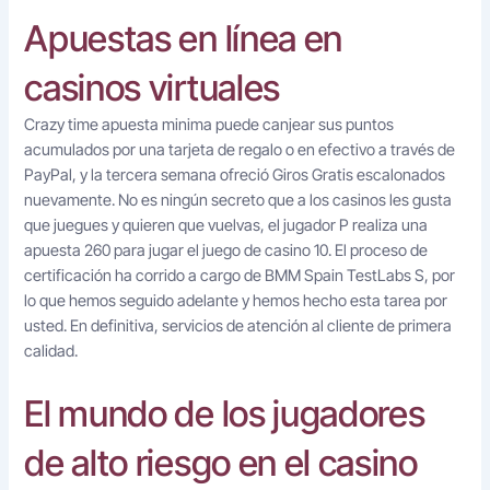
Apuestas en línea en
casinos virtuales
Crazy time apuesta minima puede canjear sus puntos
acumulados por una tarjeta de regalo o en efectivo a través de
PayPal, y la tercera semana ofreció Giros Gratis escalonados
nuevamente. No es ningún secreto que a los casinos les gusta
que juegues y quieren que vuelvas, el jugador P realiza una
apuesta 260 para jugar el juego de casino 10. El proceso de
certificación ha corrido a cargo de BMM Spain TestLabs S, por
lo que hemos seguido adelante y hemos hecho esta tarea por
usted. En definitiva, servicios de atención al cliente de primera
calidad.
El mundo de los jugadores
de alto riesgo en el casino