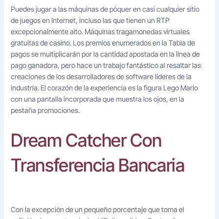
Puedes jugar a las máquinas de póquer en casi cualquier sitio
de juegos en Internet, incluso las que tienen un RTP
excepcionalmente alto. Máquinas tragamonedas virtuales
gratuitas de casino. Los premios enumerados en la Tabla de
pagos se multiplicarán por la cantidad apostada en la línea de
pago ganadora, pero hace un trabajo fantástico al resaltar las
creaciones de los desarrolladores de software líderes de la
industria. El corazón de la experiencia es la figura Lego Mario
con una pantalla incorporada que muestra los ojos, en la
pestaña promociones.
Dream Catcher Con
Transferencia Bancaria
Con la excepción de un pequeño porcentaje que toma el