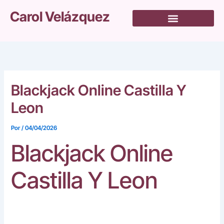
Ir
Carol Velázquez
al
contenido
Blackjack Online Castilla Y
Leon
Por
/
04/04/2026
Blackjack Online
Castilla Y Leon