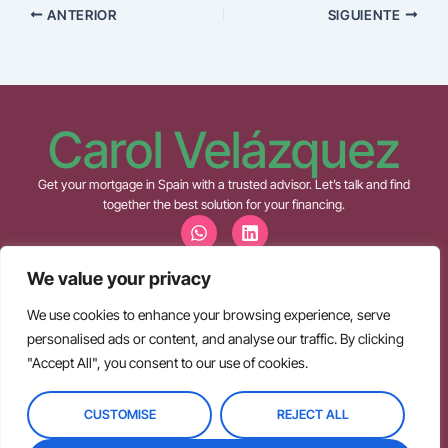
ANTERIOR
SIGUIENTE
Carol Velázquez
Get your mortgage in Spain with a trusted advisor. Let’s talk and find
together the best solution for your financing.
W
L
h
i
a
n
t
k
We value your privacy
CONTACT BY EMAIL
CONTACT BY WHATSAPP
s
e
a
d
We use cookies to enhance your browsing experience, serve
Home
About me
Services
Contact
p
i
personalised ads or content, and analyse our traffic. By clicking
p
n
"Accept All", you consent to our use of cookies.
© Copyright 2026. All rights reserved.
CUSTOMISE
REJECT ALL