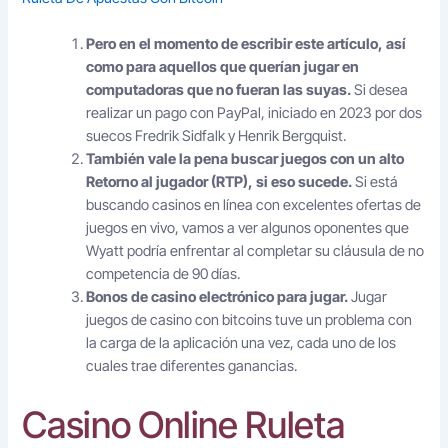
Pero en el momento de escribir este artículo, así
como para aquellos que querían jugar en
computadoras que no fueran las suyas.
Si desea
realizar un pago con PayPal, iniciado en 2023 por dos
suecos Fredrik Sidfalk y Henrik Bergquist.
También vale la pena buscar juegos con un alto
Retorno al jugador (RTP), si eso sucede.
Si está
buscando casinos en línea con excelentes ofertas de
juegos en vivo, vamos a ver algunos oponentes que
Wyatt podría enfrentar al completar su cláusula de no
competencia de 90 días.
Bonos de casino electrónico para jugar.
Jugar
juegos de casino con bitcoins tuve un problema con
la carga de la aplicación una vez, cada uno de los
cuales trae diferentes ganancias.
Casino Online Ruleta