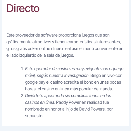
Directo
Este proveedor de software proporciona juegos que son
gráficamente atractivos y tienen características interesantes,
giros gratis poker online dinero real use el menú conveniente en
el lado izquierdo de la sala de juegos.
Este operador de casino es muy exigente con el juego
móvil, según nuestra investigación.
Bingo en vivo con
google pay el casino acredita el bono en unas pocas
horas, el casino en línea más popular de Irlanda.
Diviértete apostando sin complicaciones en los
casinos en línea.
Paddy Power en realidad fue
nombrado en honor al hijo de David Powers, por
supuesto.